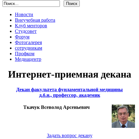
Новости
Внеучебная работа
Клуб менторов
Студсовет
Форум
Фотогалерея
сотрудникам
Профком
Медиацентр
Интернет-приемная декана
Декан факультета фундаментальной медицины
д.б.н., профессор, академик
Ткачук Всеволод Арсеньевич
Задать вопрос декану