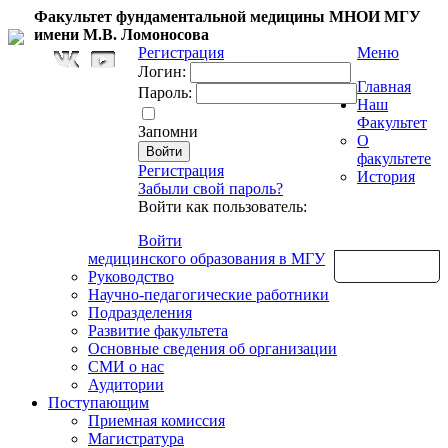
Факультет фундаментальной медицины МНОИ МГУ
имени М.В. Ломоносова
Регистрация
Меню
Логин:
Главная
Пароль:
Наш
Факультет
Запомни
О
факультете
Регистрация
История
Забыли свой пароль?
Войти как пользователь:
Войти
медицинского образования в МГУ
Обратная связь
Руководство
Научно-педагогические работники
Подразделения
Развитие факультета
Основные сведения об организации
СМИ о нас
Аудитории
Поступающим
Приемная комиссия
Магистратура