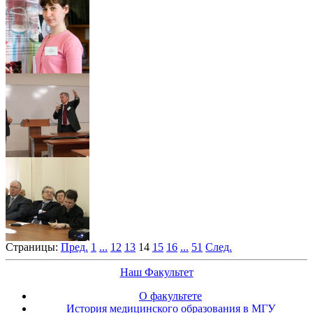
Страницы:
Пред.
1
...
12
13
14
15
16
...
51
След.
Наш Факультет
О факультете
История медицинского образования в МГУ