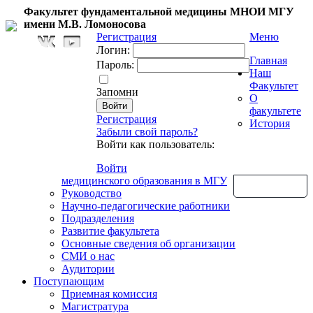
Факультет фундаментальной медицины МНОИ МГУ
имени М.В. Ломоносова
Регистрация
Меню
Логин:
Главная
Пароль:
Наш
Факультет
Запомни
О
факультете
Регистрация
История
Забыли свой пароль?
Войти как пользователь:
Войти
медицинского образования в МГУ
Обратная связь
Руководство
Научно-педагогические работники
Подразделения
Развитие факультета
Основные сведения об организации
СМИ о нас
Аудитории
Поступающим
Приемная комиссия
Магистратура