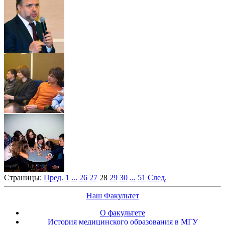
Страницы:
Пред.
1
...
26
27
28
29
30
...
51
След.
Наш Факультет
О факультете
История медицинского образования в МГУ