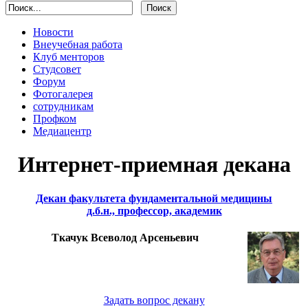
Новости
Внеучебная работа
Клуб менторов
Студсовет
Форум
Фотогалерея
сотрудникам
Профком
Медиацентр
Интернет-приемная декана
Декан факультета фундаментальной медицины
д.б.н., профессор, академик
Ткачук Всеволод Арсеньевич
Задать вопрос декану