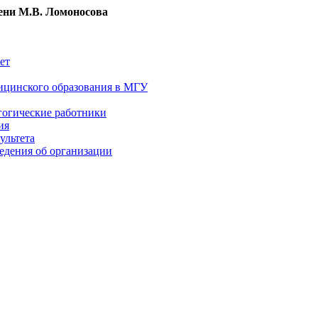
ни М.В. Ломоносова
ет
ицинского образования в МГУ
гогические работники
ия
ультета
едения об организации