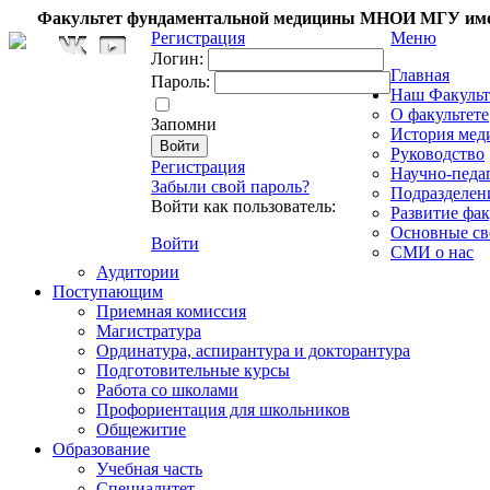
Факультет фундаментальной медицины МНОИ МГУ име
Регистрация
Меню
Логин:
Главная
Пароль:
Наш Факульт
О факультете
Запомни
История мед
Руководство
Регистрация
Научно-педа
Забыли свой пароль?
Подразделен
Войти как пользователь:
Развитие фак
Основные св
Войти
СМИ о нас
Аудитории
Поступающим
Приемная комиссия
Магистратура
Ординатура, аспирантура и докторантура
Подготовительные курсы
Работа со школами
Профориентация для школьников
Общежитие
Образование
Учебная часть
Специалитет