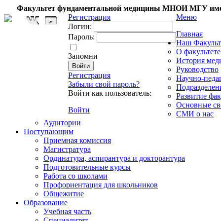
Факультет фундаментальной медицины МНОИ МГУ име
Регистрация
Меню
Логин:
Главная
Пароль:
Наш Факульт
О факультете
Запомни
История мед
Руководство
Регистрация
Научно-педа
Забыли свой пароль?
Подразделен
Войти как пользователь:
Развитие фак
Основные св
Войти
СМИ о нас
Аудитории
Поступающим
Приемная комиссия
Магистратура
Ординатура, аспирантура и докторантура
Подготовительные курсы
Работа со школами
Профориентация для школьников
Общежитие
Образование
Учебная часть
Специалитет