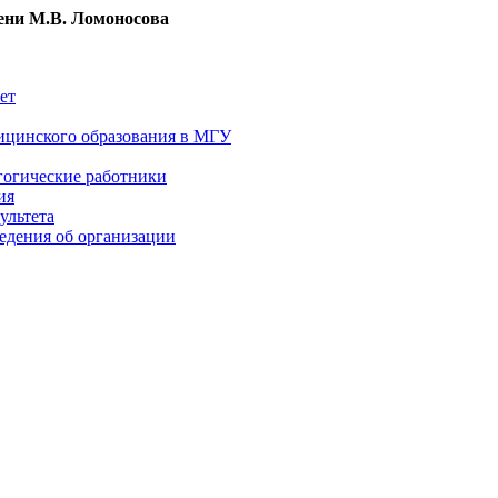
ни М.В. Ломоносова
ет
ицинского образования в МГУ
гогические работники
ия
ультета
едения об организации