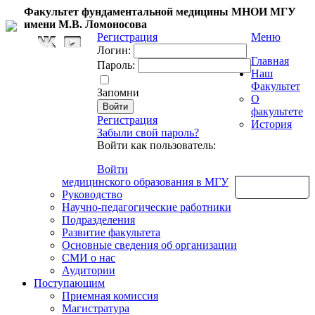
Факультет фундаментальной медицины МНОИ МГУ
имени М.В. Ломоносова
Регистрация
Меню
Логин:
Главная
Пароль:
Наш
Факультет
Запомни
О
факультете
Регистрация
История
Забыли свой пароль?
Войти как пользователь:
Войти
медицинского образования в МГУ
Обратная связь
Руководство
Научно-педагогические работники
Подразделения
Развитие факультета
Основные сведения об организации
СМИ о нас
Аудитории
Поступающим
Приемная комиссия
Магистратура