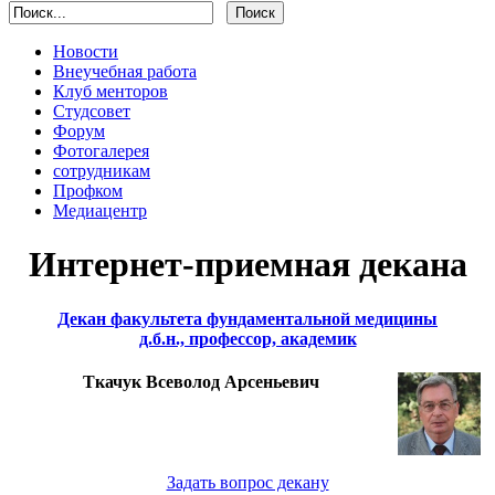
Новости
Внеучебная работа
Клуб менторов
Студсовет
Форум
Фотогалерея
сотрудникам
Профком
Медиацентр
Интернет-приемная декана
Декан факультета фундаментальной медицины
д.б.н., профессор, академик
Ткачук Всеволод Арсеньевич
Задать вопрос декану