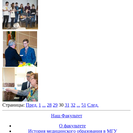
Страницы:
Пред.
1
...
28
29
30
31
32
...
51
След.
Наш Факультет
О факультете
История медицинского образования в МГУ