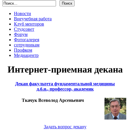
Новости
Внеучебная работа
Клуб менторов
Студсовет
Форум
Фотогалерея
сотрудникам
Профком
Медиацентр
Интернет-приемная декана
Декан факультета фундаментальной медицины
д.б.н., профессор, академик
Ткачук Всеволод Арсеньевич
Задать вопрос декану