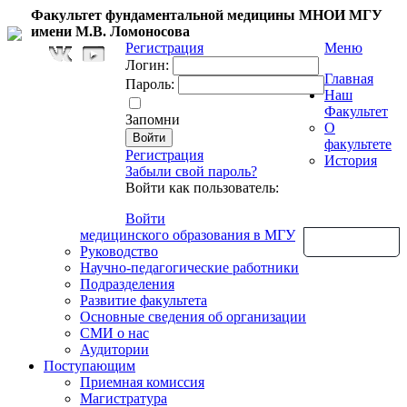
Факультет фундаментальной медицины МНОИ МГУ
имени М.В. Ломоносова
Регистрация
Меню
Логин:
Главная
Пароль:
Наш
Факультет
Запомни
О
факультете
Регистрация
История
Забыли свой пароль?
Войти как пользователь:
Войти
медицинского образования в МГУ
Обратная связь
Руководство
Научно-педагогические работники
Подразделения
Развитие факультета
Основные сведения об организации
СМИ о нас
Аудитории
Поступающим
Приемная комиссия
Магистратура