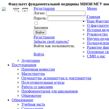
Факультет фундаментальной медицины МНОИ МГУ име
Регистрация
Меню
Логин:
Главная
Пароль:
Наш Факульт
О факультете
Запомни
История мед
Руководство
Регистрация
Научно-педа
Забыли свой пароль?
Подразделен
Войти как пользователь:
Развитие фак
Основные св
Войти
СМИ о нас
Аудитории
Поступающим
Приемная комиссия
Магистратура
Ординатура, аспирантура и докторантура
Подготовительные курсы
Работа со школами
Профориентация для школьников
Общежитие
Образование
Учебная часть
Специалитет