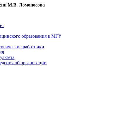
ни М.В. Ломоносова
ет
ицинского образования в МГУ
гогические работники
ия
ультета
едения об организации