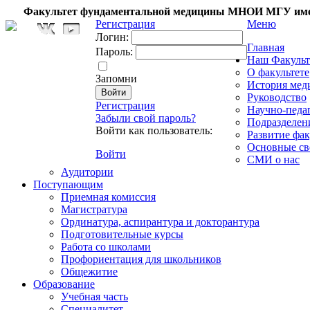
Факультет фундаментальной медицины МНОИ МГУ име
Регистрация
Меню
Логин:
Главная
Пароль:
Наш Факульт
О факультете
Запомни
История мед
Руководство
Регистрация
Научно-педа
Забыли свой пароль?
Подразделен
Войти как пользователь:
Развитие фак
Основные св
Войти
СМИ о нас
Аудитории
Поступающим
Приемная комиссия
Магистратура
Ординатура, аспирантура и докторантура
Подготовительные курсы
Работа со школами
Профориентация для школьников
Общежитие
Образование
Учебная часть
Специалитет