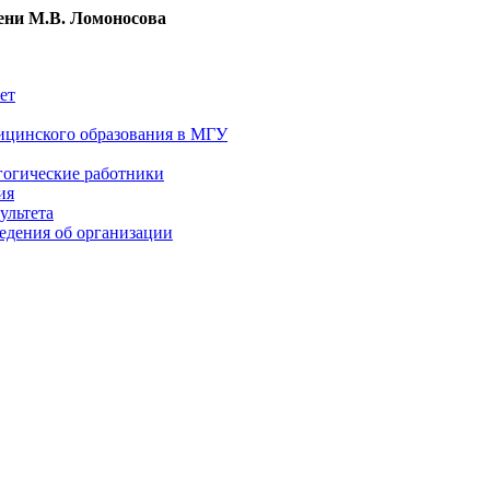
ни М.В. Ломоносова
ет
ицинского образования в МГУ
гогические работники
ия
ультета
едения об организации