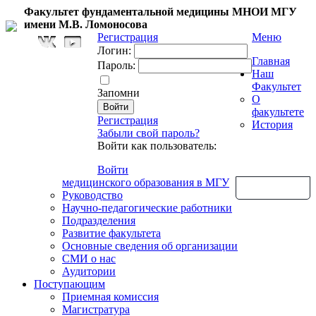
Факультет фундаментальной медицины МНОИ МГУ
имени М.В. Ломоносова
Регистрация
Меню
Логин:
Главная
Пароль:
Наш
Факультет
Запомни
О
факультете
Регистрация
История
Забыли свой пароль?
Войти как пользователь:
Войти
медицинского образования в МГУ
Обратная связь
Руководство
Научно-педагогические работники
Подразделения
Развитие факультета
Основные сведения об организации
СМИ о нас
Аудитории
Поступающим
Приемная комиссия
Магистратура