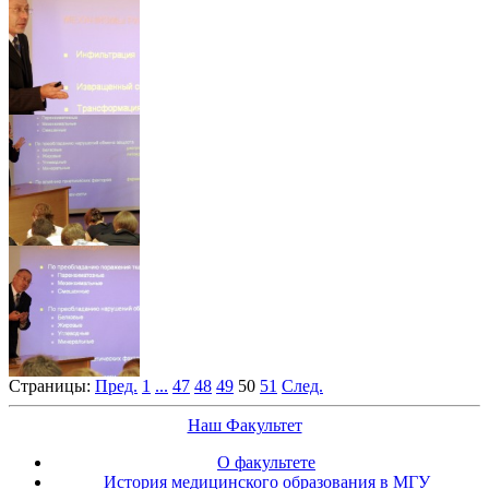
Страницы:
Пред.
1
...
47
48
49
50
51
След.
Наш Факультет
О факультете
История медицинского образования в МГУ