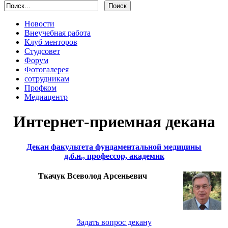
Новости
Внеучебная работа
Клуб менторов
Студсовет
Форум
Фотогалерея
сотрудникам
Профком
Медиацентр
Интернет-приемная декана
Декан факультета фундаментальной медицины
д.б.н., профессор, академик
Ткачук Всеволод Арсеньевич
Задать вопрос декану