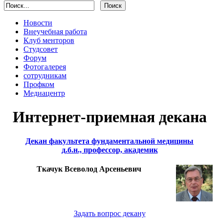
Новости
Внеучебная работа
Клуб менторов
Студсовет
Форум
Фотогалерея
сотрудникам
Профком
Медиацентр
Интернет-приемная декана
Декан факультета фундаментальной медицины
д.б.н., профессор, академик
Ткачук Всеволод Арсеньевич
Задать вопрос декану