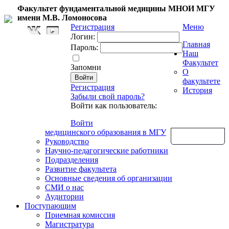
Факультет фундаментальной медицины МНОИ МГУ
имени М.В. Ломоносова
Регистрация
Меню
Логин:
Главная
Пароль:
Наш
Факультет
Запомни
О
факультете
Регистрация
История
Забыли свой пароль?
Войти как пользователь:
Войти
медицинского образования в МГУ
Обратная связь
Руководство
Научно-педагогические работники
Подразделения
Развитие факультета
Основные сведения об организации
СМИ о нас
Аудитории
Поступающим
Приемная комиссия
Магистратура