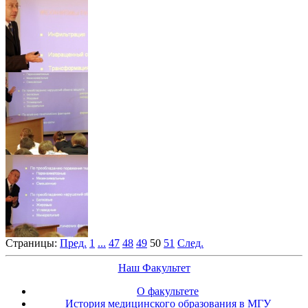
Страницы:
Пред.
1
...
47
48
49
50
51
След.
Наш Факультет
О факультете
История медицинского образования в МГУ