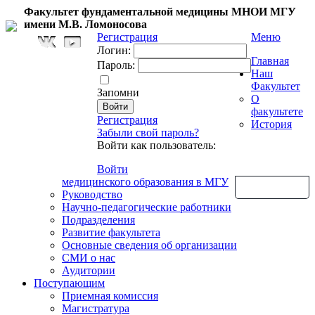
Факультет фундаментальной медицины МНОИ МГУ
имени М.В. Ломоносова
Регистрация
Меню
Логин:
Главная
Пароль:
Наш
Факультет
Запомни
О
факультете
Регистрация
История
Забыли свой пароль?
Войти как пользователь:
Войти
медицинского образования в МГУ
Обратная связь
Руководство
Научно-педагогические работники
Подразделения
Развитие факультета
Основные сведения об организации
СМИ о нас
Аудитории
Поступающим
Приемная комиссия
Магистратура