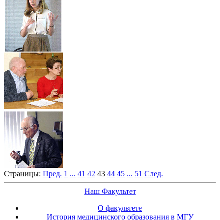
Страницы:
Пред.
1
...
41
42
43
44
45
...
51
След.
Наш Факультет
О факультете
История медицинского образования в МГУ