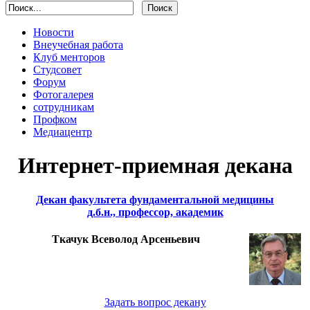
Новости
Внеучебная работа
Клуб менторов
Студсовет
Форум
Фотогалерея
сотрудникам
Профком
Медиацентр
Интернет-приемная декана
Декан факультета фундаментальной медицины
д.б.н., профессор, академик
Ткачук Всеволод Арсеньевич
Задать вопрос декану