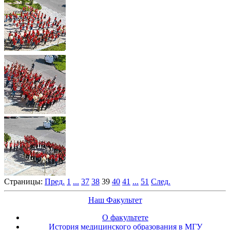
Страницы:
Пред.
1
...
37
38
39
40
41
...
51
След.
Наш Факультет
О факультете
История медицинского образования в МГУ