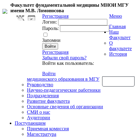
Факультет фундаментальной медицины МНОИ МГУ
имени М.В. Ломоносова
Регистрация
Меню
Логин:
Главная
Пароль:
Наш
Факультет
Запомни
О
факультете
Регистрация
История
Забыли свой пароль?
Войти как пользователь:
Войти
медицинского образования в МГУ
Обратная связь
Руководство
Научно-педагогические работники
Подразделения
Развитие факультета
Основные сведения об организации
СМИ о нас
Аудитории
Поступающим
Приемная комиссия
Магистратура