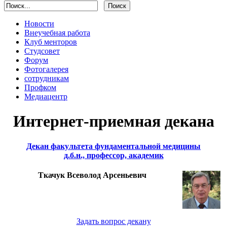
Новости
Внеучебная работа
Клуб менторов
Студсовет
Форум
Фотогалерея
сотрудникам
Профком
Медиацентр
Интернет-приемная декана
Декан факультета фундаментальной медицины
д.б.н., профессор, академик
Ткачук Всеволод Арсеньевич
Задать вопрос декану