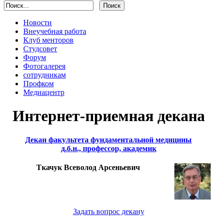
Новости
Внеучебная работа
Клуб менторов
Студсовет
Форум
Фотогалерея
сотрудникам
Профком
Медиацентр
Интернет-приемная декана
Декан факультета фундаментальной медицины
д.б.н., профессор, академик
Ткачук Всеволод Арсеньевич
Задать вопрос декану