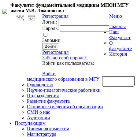
Факультет фундаментальной медицины МНОИ МГУ
имени М.В. Ломоносова
Регистрация
Меню
Логин:
Главная
Пароль:
Наш
Факультет
Запомни
О
факультете
Регистрация
История
Забыли свой пароль?
Войти как пользователь:
Войти
медицинского образования в МГУ
Обратная связь
Руководство
Научно-педагогические работники
Подразделения
Развитие факультета
Основные сведения об организации
СМИ о нас
Аудитории
Поступающим
Приемная комиссия
Магистратура