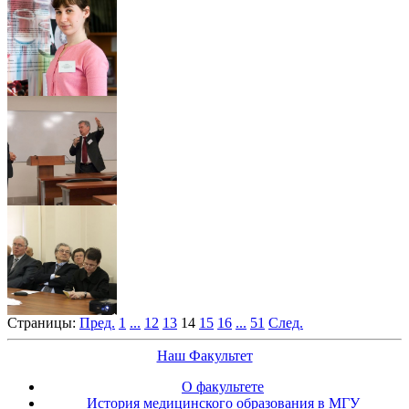
Страницы:
Пред.
1
...
12
13
14
15
16
...
51
След.
Наш Факультет
О факультете
История медицинского образования в МГУ