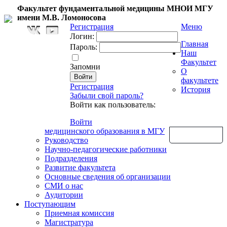
Факультет фундаментальной медицины МНОИ МГУ
имени М.В. Ломоносова
Регистрация
Меню
Логин:
Главная
Пароль:
Наш
Факультет
Запомни
О
факультете
Регистрация
История
Забыли свой пароль?
Войти как пользователь:
Войти
медицинского образования в МГУ
Обратная связь
Руководство
Научно-педагогические работники
Подразделения
Развитие факультета
Основные сведения об организации
СМИ о нас
Аудитории
Поступающим
Приемная комиссия
Магистратура