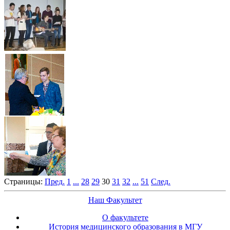
Страницы:
Пред.
1
...
28
29
30
31
32
...
51
След.
Наш Факультет
О факультете
История медицинского образования в МГУ