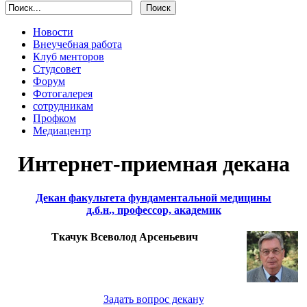
Новости
Внеучебная работа
Клуб менторов
Студсовет
Форум
Фотогалерея
сотрудникам
Профком
Медиацентр
Интернет-приемная декана
Декан факультета фундаментальной медицины
д.б.н., профессор, академик
Ткачук Всеволод Арсеньевич
Задать вопрос декану