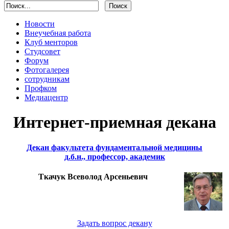
Новости
Внеучебная работа
Клуб менторов
Студсовет
Форум
Фотогалерея
сотрудникам
Профком
Медиацентр
Интернет-приемная декана
Декан факультета фундаментальной медицины
д.б.н., профессор, академик
Ткачук Всеволод Арсеньевич
Задать вопрос декану