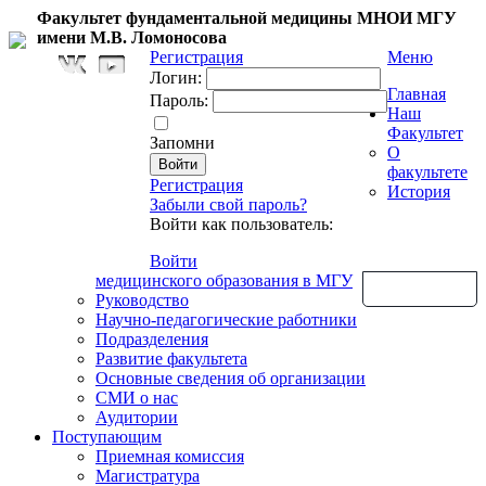
Факультет фундаментальной медицины МНОИ МГУ
имени М.В. Ломоносова
Регистрация
Меню
Логин:
Главная
Пароль:
Наш
Факультет
Запомни
О
факультете
Регистрация
История
Забыли свой пароль?
Войти как пользователь:
Войти
медицинского образования в МГУ
Обратная связь
Руководство
Научно-педагогические работники
Подразделения
Развитие факультета
Основные сведения об организации
СМИ о нас
Аудитории
Поступающим
Приемная комиссия
Магистратура