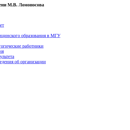
ни М.В. Ломоносова
ет
ицинского образования в МГУ
гогические работники
ия
ультета
едения об организации