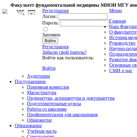
Факультет фундаментальной медицины МНОИ МГУ име
Регистрация
Меню
Логин:
Главная
Пароль:
Наш Факульт
О факультете
Запомни
История мед
Руководство
Регистрация
Научно-педа
Забыли свой пароль?
Подразделен
Войти как пользователь:
Развитие фак
Основные св
Войти
СМИ о нас
Аудитории
Поступающим
Приемная комиссия
Магистратура
Ординатура, аспирантура и докторантура
Подготовительные курсы
Работа со школами
Профориентация для школьников
Общежитие
Образование
Учебная часть
Специалитет