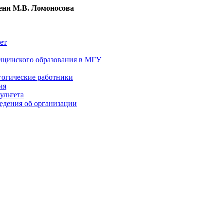
ни М.В. Ломоносова
ет
ицинского образования в МГУ
гогические работники
ия
ультета
едения об организации