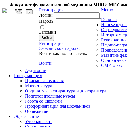
Факультет фундаментальной медицины МНОИ МГУ име
Регистрация
Меню
Логин:
Главная
Пароль:
Наш Факульт
О факультете
Запомни
История мед
Руководство
Регистрация
Научно-педа
Забыли свой пароль?
Подразделен
Войти как пользователь:
Развитие фак
Основные св
Войти
СМИ о нас
Аудитории
Поступающим
Приемная комиссия
Магистратура
Ординатура, аспирантура и докторантура
Подготовительные курсы
Работа со школами
Профориентация для школьников
Общежитие
Образование
Учебная часть
Специалитет