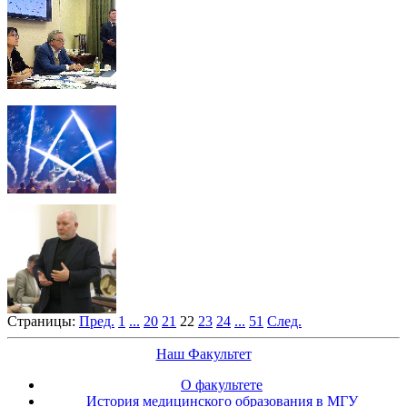
Страницы:
Пред.
1
...
20
21
22
23
24
...
51
След.
Наш Факультет
О факультете
История медицинского образования в МГУ