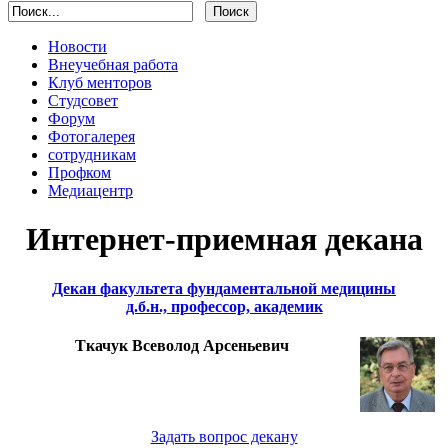
Новости
Внеучебная работа
Клуб менторов
Студсовет
Форум
Фотогалерея
сотрудникам
Профком
Медиацентр
Интернет-приемная декана
Декан факультета фундаментальной медицины
д.б.н., профессор, академик
Ткачук Всеволод Арсеньевич
Задать вопрос декану