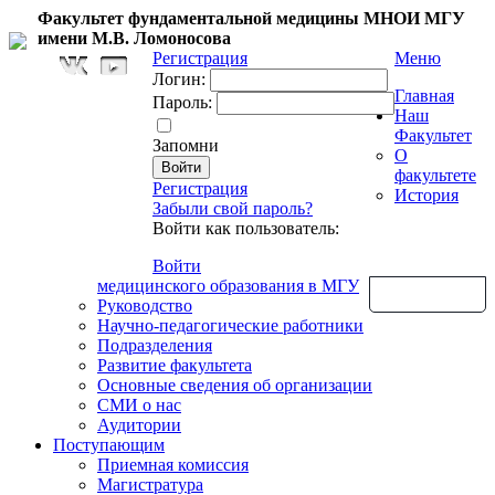
Факультет фундаментальной медицины МНОИ МГУ
имени М.В. Ломоносова
Регистрация
Меню
Логин:
Главная
Пароль:
Наш
Факультет
Запомни
О
факультете
Регистрация
История
Забыли свой пароль?
Войти как пользователь:
Войти
медицинского образования в МГУ
Обратная связь
Руководство
Научно-педагогические работники
Подразделения
Развитие факультета
Основные сведения об организации
СМИ о нас
Аудитории
Поступающим
Приемная комиссия
Магистратура