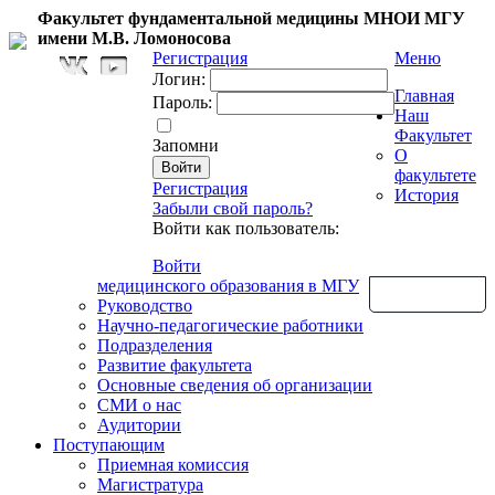
Факультет фундаментальной медицины МНОИ МГУ
имени М.В. Ломоносова
Регистрация
Меню
Логин:
Главная
Пароль:
Наш
Факультет
Запомни
О
факультете
Регистрация
История
Забыли свой пароль?
Войти как пользователь:
Войти
медицинского образования в МГУ
Обратная связь
Руководство
Научно-педагогические работники
Подразделения
Развитие факультета
Основные сведения об организации
СМИ о нас
Аудитории
Поступающим
Приемная комиссия
Магистратура