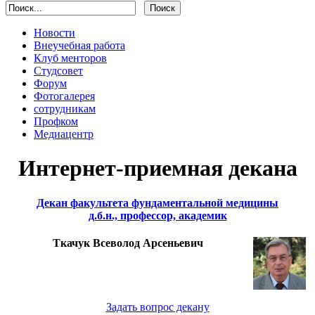
Новости
Внеучебная работа
Клуб менторов
Студсовет
Форум
Фотогалерея
сотрудникам
Профком
Медиацентр
Интернет-приемная декана
Декан факультета фундаментальной медицины
д.б.н., профессор, академик
Ткачук Всеволод Арсеньевич
Задать вопрос декану