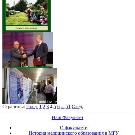
Страницы:
Пред.
1
2
3
4
5
6
...
51
След.
Наш Факультет
О факультете
История медицинского образования в МГУ