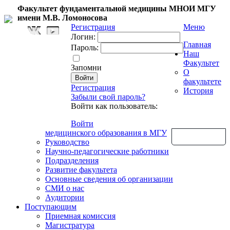
Факультет фундаментальной медицины МНОИ МГУ
имени М.В. Ломоносова
Регистрация
Меню
Логин:
Главная
Пароль:
Наш
Факультет
Запомни
О
факультете
Регистрация
История
Забыли свой пароль?
Войти как пользователь:
Войти
медицинского образования в МГУ
Обратная связь
Руководство
Научно-педагогические работники
Подразделения
Развитие факультета
Основные сведения об организации
СМИ о нас
Аудитории
Поступающим
Приемная комиссия
Магистратура