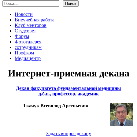
Новости
Внеучебная работа
Клуб менторов
Студсовет
Форум
Фотогалерея
сотрудникам
Профком
Медиацентр
Интернет-приемная декана
Декан факультета фундаментальной медицины
д.б.н., профессор, академик
Ткачук Всеволод Арсеньевич
Задать вопрос декану