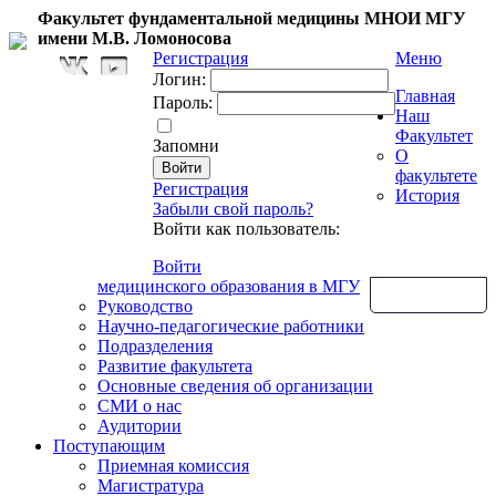
Факультет фундаментальной медицины МНОИ МГУ
имени М.В. Ломоносова
Регистрация
Меню
Логин:
Главная
Пароль:
Наш
Факультет
Запомни
О
факультете
Регистрация
История
Забыли свой пароль?
Войти как пользователь:
Войти
медицинского образования в МГУ
Обратная связь
Руководство
Научно-педагогические работники
Подразделения
Развитие факультета
Основные сведения об организации
СМИ о нас
Аудитории
Поступающим
Приемная комиссия
Магистратура