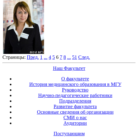
Страницы:
Пред.
1
...
4
5
6
7
8
...
51
След.
Наш Факультет
О факультете
История медицинского образования в МГУ
Руководство
Научно-педагогические работники
Подразделения
Развитие факультета
Основные сведения об организации
СМИ о нас
Аудитории
Поступающим