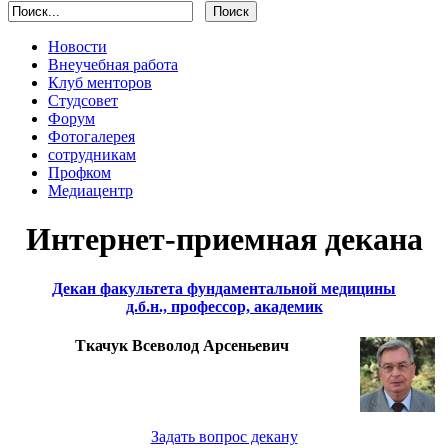
Новости
Внеучебная работа
Клуб менторов
Студсовет
Форум
Фотогалерея
сотрудникам
Профком
Медиацентр
Интернет-приемная декана
Декан факультета фундаментальной медицины
д.б.н., профессор, академик
Ткачук Всеволод Арсеньевич
Задать вопрос декану