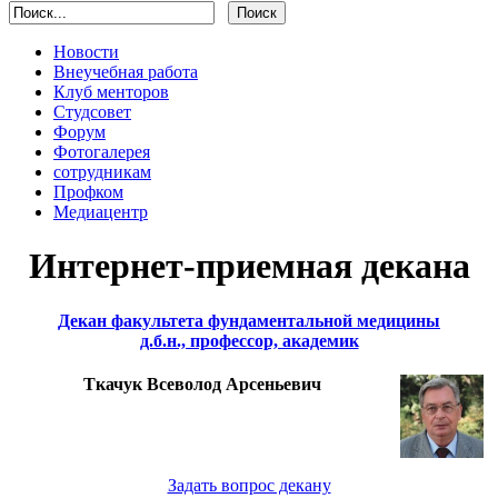
Новости
Внеучебная работа
Клуб менторов
Студсовет
Форум
Фотогалерея
сотрудникам
Профком
Медиацентр
Интернет-приемная декана
Декан факультета фундаментальной медицины
д.б.н., профессор, академик
Ткачук Всеволод Арсеньевич
Задать вопрос декану