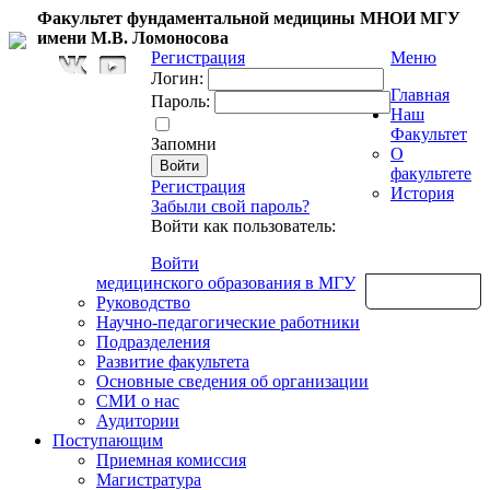
Факультет фундаментальной медицины МНОИ МГУ
имени М.В. Ломоносова
Регистрация
Меню
Логин:
Главная
Пароль:
Наш
Факультет
Запомни
О
факультете
Регистрация
История
Забыли свой пароль?
Войти как пользователь:
Войти
медицинского образования в МГУ
Обратная связь
Руководство
Научно-педагогические работники
Подразделения
Развитие факультета
Основные сведения об организации
СМИ о нас
Аудитории
Поступающим
Приемная комиссия
Магистратура