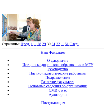
Страницы:
Пред.
1
...
28
29
30
31
32
...
51
След.
Наш Факультет
О факультете
История медицинского образования в МГУ
Руководство
Научно-педагогические работники
Подразделения
Развитие факультета
Основные сведения об организации
СМИ о нас
Аудитории
Поступающим