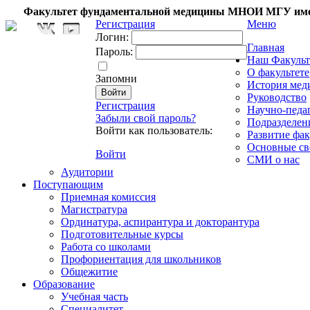
Факультет фундаментальной медицины МНОИ МГУ име
Регистрация
Меню
Логин:
Главная
Пароль:
Наш Факульт
О факультете
Запомни
История мед
Руководство
Регистрация
Научно-педа
Забыли свой пароль?
Подразделен
Войти как пользователь:
Развитие фак
Основные св
Войти
СМИ о нас
Аудитории
Поступающим
Приемная комиссия
Магистратура
Ординатура, аспирантура и докторантура
Подготовительные курсы
Работа со школами
Профориентация для школьников
Общежитие
Образование
Учебная часть
Специалитет