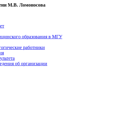
ни М.В. Ломоносова
ет
ицинского образования в МГУ
гогические работники
ия
ультета
едения об организации