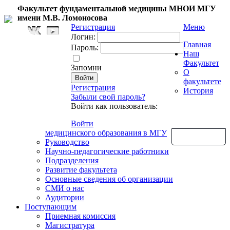
Факультет фундаментальной медицины МНОИ МГУ
имени М.В. Ломоносова
Регистрация
Меню
Логин:
Главная
Пароль:
Наш
Факультет
Запомни
О
факультете
Регистрация
История
Забыли свой пароль?
Войти как пользователь:
Войти
медицинского образования в МГУ
Обратная связь
Руководство
Научно-педагогические работники
Подразделения
Развитие факультета
Основные сведения об организации
СМИ о нас
Аудитории
Поступающим
Приемная комиссия
Магистратура