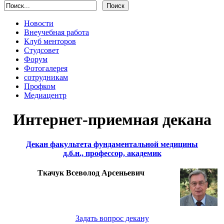
Новости
Внеучебная работа
Клуб менторов
Студсовет
Форум
Фотогалерея
сотрудникам
Профком
Медиацентр
Интернет-приемная декана
Декан факультета фундаментальной медицины
д.б.н., профессор, академик
Ткачук Всеволод Арсеньевич
Задать вопрос декану