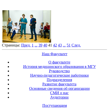
Страницы:
Пред.
1
...
39
40
41
42
43
...
51
След.
Наш Факультет
О факультете
История медицинского образования в МГУ
Руководство
Научно-педагогические работники
Подразделения
Развитие факультета
Основные сведения об организации
СМИ о нас
Аудитории
Поступающим