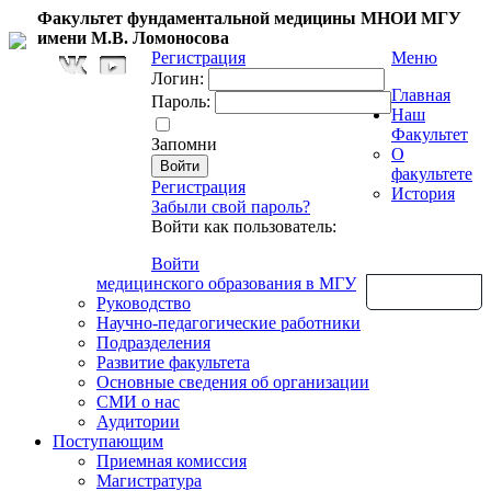
Факультет фундаментальной медицины МНОИ МГУ
имени М.В. Ломоносова
Регистрация
Меню
Логин:
Главная
Пароль:
Наш
Факультет
Запомни
О
факультете
Регистрация
История
Забыли свой пароль?
Войти как пользователь:
Войти
медицинского образования в МГУ
Обратная связь
Руководство
Научно-педагогические работники
Подразделения
Развитие факультета
Основные сведения об организации
СМИ о нас
Аудитории
Поступающим
Приемная комиссия
Магистратура