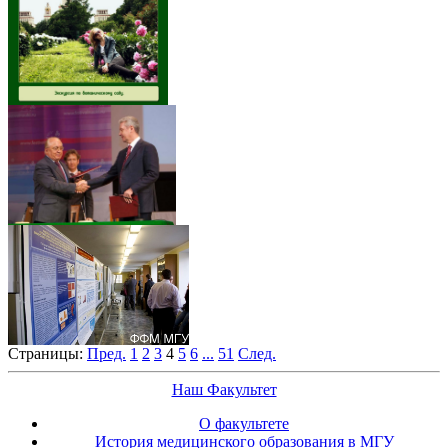
Страницы:
Пред.
1
2
3
4
5
6
...
51
След.
Наш Факультет
О факультете
История медицинского образования в МГУ