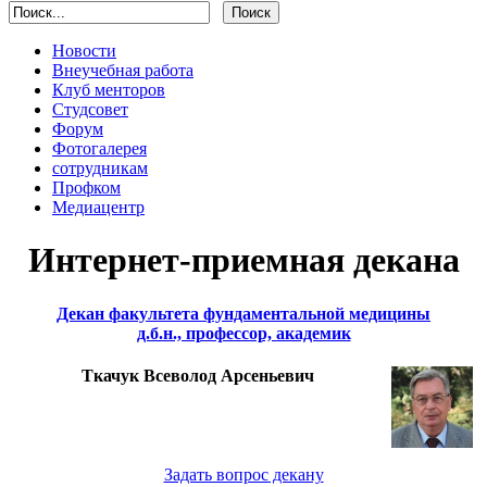
Новости
Внеучебная работа
Клуб менторов
Студсовет
Форум
Фотогалерея
сотрудникам
Профком
Медиацентр
Интернет-приемная декана
Декан факультета фундаментальной медицины
д.б.н., профессор, академик
Ткачук Всеволод Арсеньевич
Задать вопрос декану