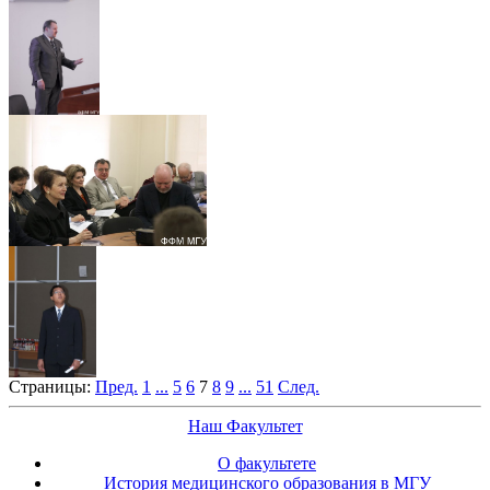
Страницы:
Пред.
1
...
5
6
7
8
9
...
51
След.
Наш Факультет
О факультете
История медицинского образования в МГУ