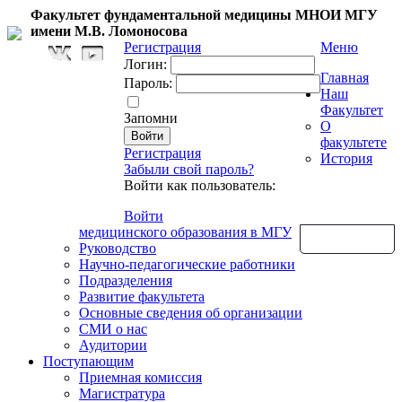
Факультет фундаментальной медицины МНОИ МГУ
имени М.В. Ломоносова
Регистрация
Меню
Логин:
Главная
Пароль:
Наш
Факультет
Запомни
О
факультете
Регистрация
История
Забыли свой пароль?
Войти как пользователь:
Войти
медицинского образования в МГУ
Обратная связь
Руководство
Научно-педагогические работники
Подразделения
Развитие факультета
Основные сведения об организации
СМИ о нас
Аудитории
Поступающим
Приемная комиссия
Магистратура