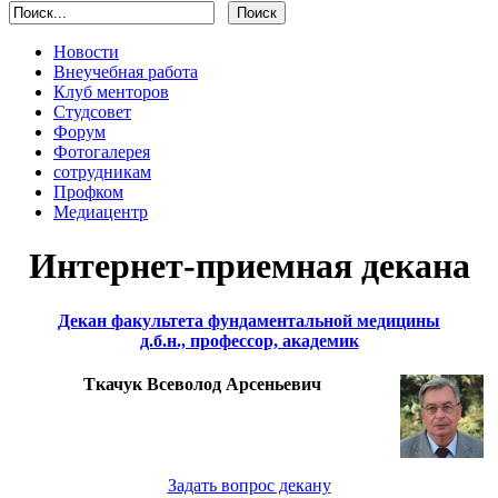
Новости
Внеучебная работа
Клуб менторов
Студсовет
Форум
Фотогалерея
сотрудникам
Профком
Медиацентр
Интернет-приемная декана
Декан факультета фундаментальной медицины
д.б.н., профессор, академик
Ткачук Всеволод Арсеньевич
Задать вопрос декану