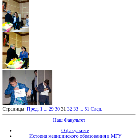
Страницы:
Пред.
1
...
29
30
31
32
33
...
51
След.
Наш Факультет
О факультете
История медицинского образования в МГУ