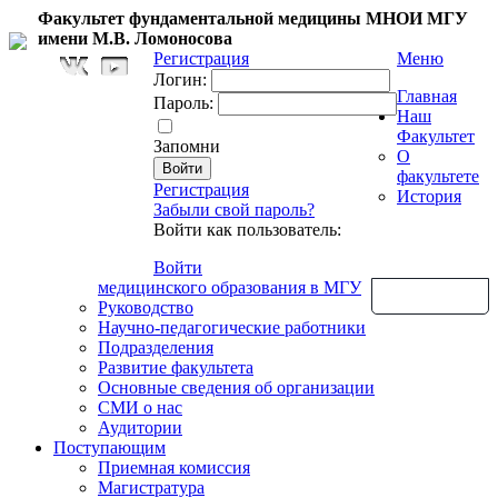
Факультет фундаментальной медицины МНОИ МГУ
имени М.В. Ломоносова
Регистрация
Меню
Логин:
Главная
Пароль:
Наш
Факультет
Запомни
О
факультете
Регистрация
История
Забыли свой пароль?
Войти как пользователь:
Войти
медицинского образования в МГУ
Обратная связь
Руководство
Научно-педагогические работники
Подразделения
Развитие факультета
Основные сведения об организации
СМИ о нас
Аудитории
Поступающим
Приемная комиссия
Магистратура