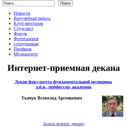
Новости
Внеучебная работа
Клуб менторов
Студсовет
Форум
Фотогалерея
сотрудникам
Профком
Медиацентр
Интернет-приемная декана
Декан факультета фундаментальной медицины
д.б.н., профессор, академик
Ткачук Всеволод Арсеньевич
Задать вопрос декану