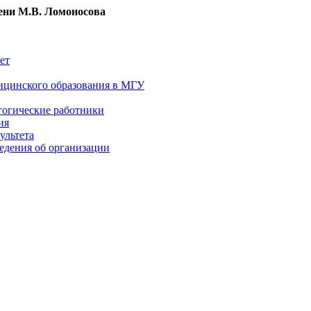
ни М.В. Ломоносова
ет
ицинского образования в МГУ
гогические работники
ия
ультета
едения об организации