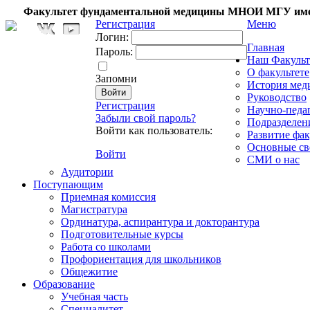
Факультет фундаментальной медицины МНОИ МГУ име
Регистрация
Меню
Логин:
Главная
Пароль:
Наш Факульт
О факультете
Запомни
История мед
Руководство
Регистрация
Научно-педа
Забыли свой пароль?
Подразделен
Войти как пользователь:
Развитие фак
Основные св
Войти
СМИ о нас
Аудитории
Поступающим
Приемная комиссия
Магистратура
Ординатура, аспирантура и докторантура
Подготовительные курсы
Работа со школами
Профориентация для школьников
Общежитие
Образование
Учебная часть
Специалитет