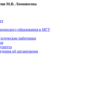
ни М.В. Ломоносова
ет
ицинского образования в МГУ
гогические работники
ия
ультета
едения об организации