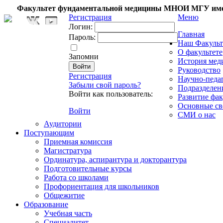
Факультет фундаментальной медицины МНОИ МГУ име
Регистрация
Меню
Логин:
Главная
Пароль:
Наш Факульт
О факультете
Запомни
История мед
Руководство
Регистрация
Научно-педа
Забыли свой пароль?
Подразделен
Войти как пользователь:
Развитие фак
Основные св
Войти
СМИ о нас
Аудитории
Поступающим
Приемная комиссия
Магистратура
Ординатура, аспирантура и докторантура
Подготовительные курсы
Работа со школами
Профориентация для школьников
Общежитие
Образование
Учебная часть
Специалитет