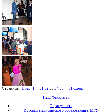
Страницы:
Пред.
1
...
31
32
33
34
35
...
51
След.
Наш Факультет
О факультете
История медицинского образования в МГУ