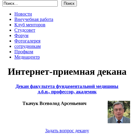
Новости
Внеучебная работа
Клуб менторов
Студсовет
Форум
Фотогалерея
сотрудникам
Профком
Медиацентр
Интернет-приемная декана
Декан факультета фундаментальной медицины
д.б.н., профессор, академик
Ткачук Всеволод Арсеньевич
Задать вопрос декану