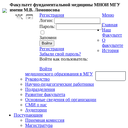
Факультет фундаментальной медицины МНОИ МГУ
имени М.В. Ломоносова
Регистрация
Меню
Логин:
Главная
Пароль:
Наш
Факультет
Запомни
О
факультете
Регистрация
История
Забыли свой пароль?
Войти как пользователь:
Войти
медицинского образования в МГУ
Обратная связь
Руководство
Научно-педагогические работники
Подразделения
Развитие факультета
Основные сведения об организации
СМИ о нас
Аудитории
Поступающим
Приемная комиссия
Магистратура