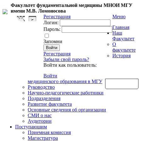
Факультет фундаментальной медицины МНОИ МГУ
имени М.В. Ломоносова
Регистрация
Меню
Логин:
Главная
Пароль:
Наш
Факультет
Запомни
О
факультете
Регистрация
История
Забыли свой пароль?
Войти как пользователь:
Войти
медицинского образования в МГУ
Обратная связь
Руководство
Научно-педагогические работники
Подразделения
Развитие факультета
Основные сведения об организации
СМИ о нас
Аудитории
Поступающим
Приемная комиссия
Магистратура