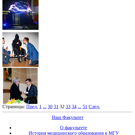
Страницы:
Пред.
1
...
30
31
32
33
34
...
51
След.
Наш Факультет
О факультете
История медицинского образования в МГУ