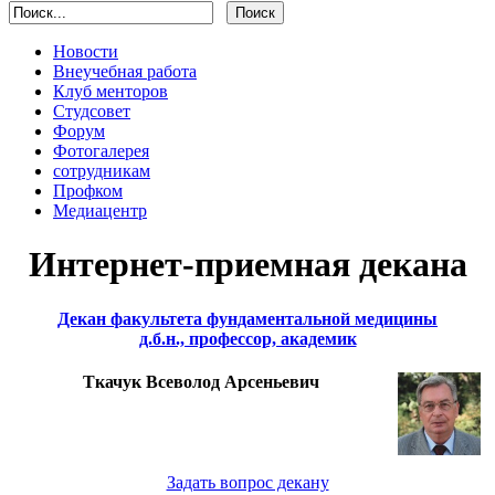
Новости
Внеучебная работа
Клуб менторов
Студсовет
Форум
Фотогалерея
сотрудникам
Профком
Медиацентр
Интернет-приемная декана
Декан факультета фундаментальной медицины
д.б.н., профессор, академик
Ткачук Всеволод Арсеньевич
Задать вопрос декану