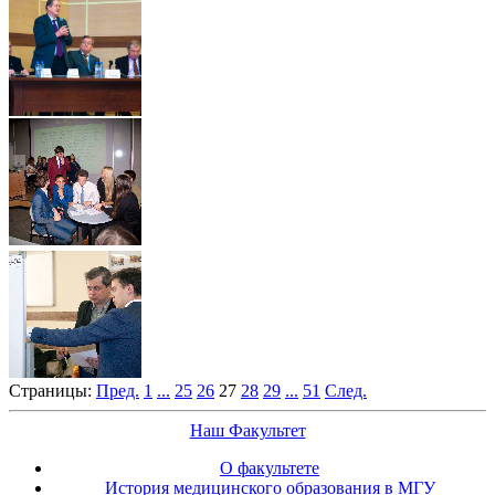
Страницы:
Пред.
1
...
25
26
27
28
29
...
51
След.
Наш Факультет
О факультете
История медицинского образования в МГУ