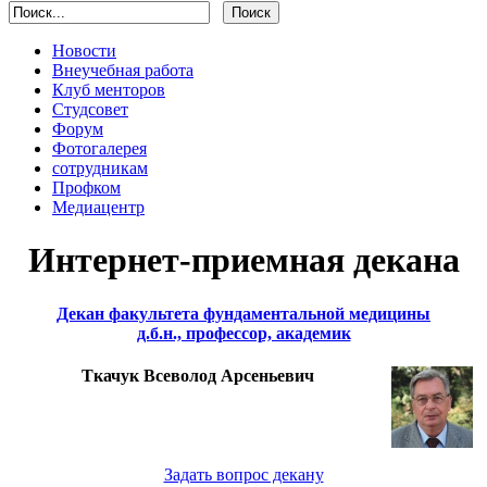
Новости
Внеучебная работа
Клуб менторов
Студсовет
Форум
Фотогалерея
сотрудникам
Профком
Медиацентр
Интернет-приемная декана
Декан факультета фундаментальной медицины
д.б.н., профессор, академик
Ткачук Всеволод Арсеньевич
Задать вопрос декану