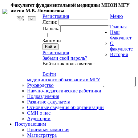
Факультет фундаментальной медицины МНОИ МГУ
имени М.В. Ломоносова
Регистрация
Меню
Логин:
Главная
Пароль:
Наш
Факультет
Запомни
О
факультете
Регистрация
История
Забыли свой пароль?
Войти как пользователь:
Войти
медицинского образования в МГУ
Обратная связь
Руководство
Научно-педагогические работники
Подразделения
Развитие факультета
Основные сведения об организации
СМИ о нас
Аудитории
Поступающим
Приемная комиссия
Магистратура