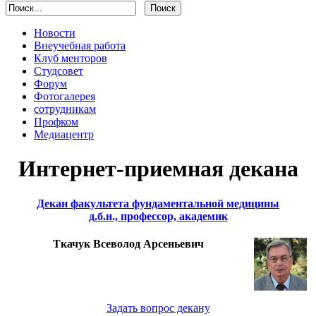
Новости
Внеучебная работа
Клуб менторов
Студсовет
Форум
Фотогалерея
сотрудникам
Профком
Медиацентр
Интернет-приемная декана
Декан факультета фундаментальной медицины
д.б.н., профессор, академик
Ткачук Всеволод Арсеньевич
Задать вопрос декану