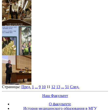
Страницы:
Пред.
1
...
9
10
11
12
13
...
51
След.
Наш Факультет
О факультете
История медицинского образования в МГУ