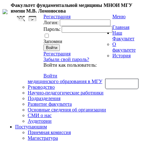
Факультет фундаментальной медицины МНОИ МГУ
имени М.В. Ломоносова
Регистрация
Меню
Логин:
Главная
Пароль:
Наш
Факультет
Запомни
О
факультете
Регистрация
История
Забыли свой пароль?
Войти как пользователь:
Войти
медицинского образования в МГУ
Обратная связь
Руководство
Научно-педагогические работники
Подразделения
Развитие факультета
Основные сведения об организации
СМИ о нас
Аудитории
Поступающим
Приемная комиссия
Магистратура