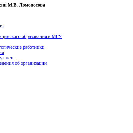
ни М.В. Ломоносова
ет
ицинского образования в МГУ
гогические работники
ия
ультета
едения об организации