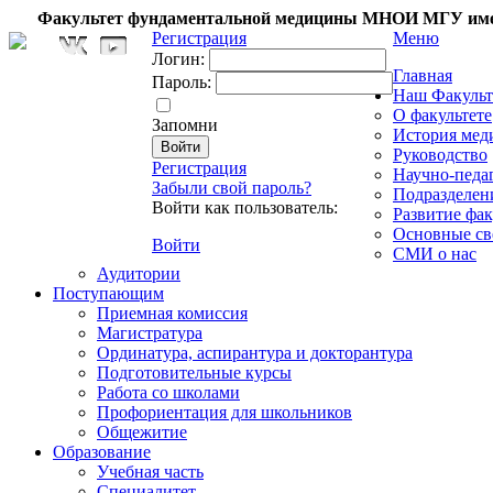
Факультет фундаментальной медицины МНОИ МГУ име
Регистрация
Меню
Логин:
Главная
Пароль:
Наш Факульт
О факультете
Запомни
История мед
Руководство
Регистрация
Научно-педа
Забыли свой пароль?
Подразделен
Войти как пользователь:
Развитие фак
Основные св
Войти
СМИ о нас
Аудитории
Поступающим
Приемная комиссия
Магистратура
Ординатура, аспирантура и докторантура
Подготовительные курсы
Работа со школами
Профориентация для школьников
Общежитие
Образование
Учебная часть
Специалитет