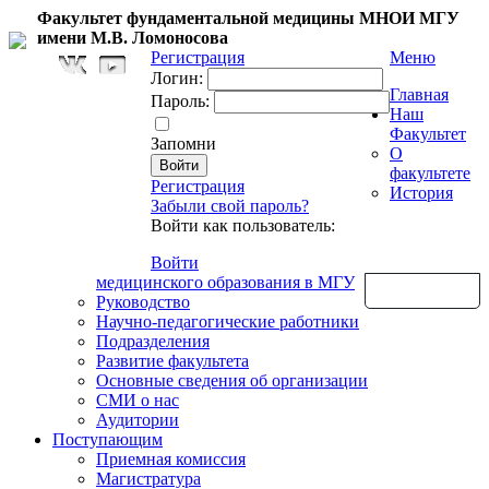
Факультет фундаментальной медицины МНОИ МГУ
имени М.В. Ломоносова
Регистрация
Меню
Логин:
Главная
Пароль:
Наш
Факультет
Запомни
О
факультете
Регистрация
История
Забыли свой пароль?
Войти как пользователь:
Войти
медицинского образования в МГУ
Обратная связь
Руководство
Научно-педагогические работники
Подразделения
Развитие факультета
Основные сведения об организации
СМИ о нас
Аудитории
Поступающим
Приемная комиссия
Магистратура