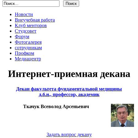
Новости
Внеучебная работа
Клуб менторов
Студсовет
Форум
Фотогалерея
сотрудникам
Профком
Медиацентр
Интернет-приемная декана
Декан факультета фундаментальной медицины
д.б.н., профессор, академик
Ткачук Всеволод Арсеньевич
Задать вопрос декану