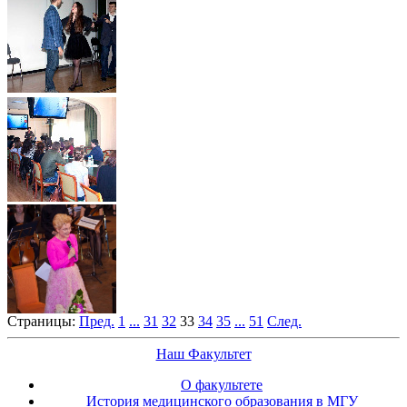
Страницы:
Пред.
1
...
31
32
33
34
35
...
51
След.
Наш Факультет
О факультете
История медицинского образования в МГУ