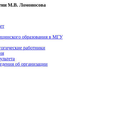
ни М.В. Ломоносова
ет
ицинского образования в МГУ
гогические работники
ия
ультета
едения об организации