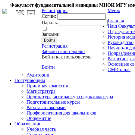
Факультет фундаментальной медицины МНОИ МГУ име
Регистрация
Меню
Логин:
Главная
Пароль:
Наш Факульт
О факультете
Запомни
История мед
Руководство
Регистрация
Научно-педа
Забыли свой пароль?
Подразделен
Войти как пользователь:
Развитие фак
Основные св
Войти
СМИ о нас
Аудитории
Поступающим
Приемная комиссия
Магистратура
Ординатура, аспирантура и докторантура
Подготовительные курсы
Работа со школами
Профориентация для школьников
Общежитие
Образование
Учебная часть
Специалитет