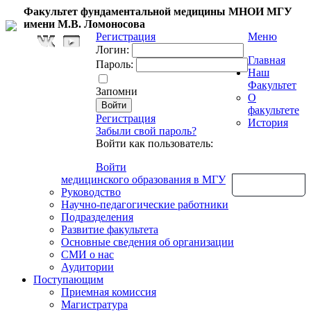
Факультет фундаментальной медицины МНОИ МГУ
имени М.В. Ломоносова
Регистрация
Меню
Логин:
Главная
Пароль:
Наш
Факультет
Запомни
О
факультете
Регистрация
История
Забыли свой пароль?
Войти как пользователь:
Войти
медицинского образования в МГУ
Обратная связь
Руководство
Научно-педагогические работники
Подразделения
Развитие факультета
Основные сведения об организации
СМИ о нас
Аудитории
Поступающим
Приемная комиссия
Магистратура