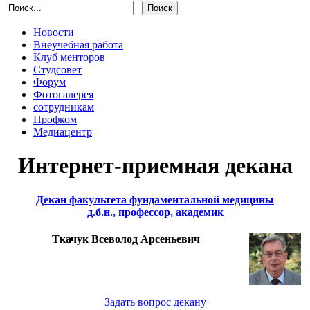
Новости
Внеучебная работа
Клуб менторов
Студсовет
Форум
Фотогалерея
сотрудникам
Профком
Медиацентр
Интернет-приемная декана
Декан факультета фундаментальной медицины
д.б.н., профессор, академик
Ткачук Всеволод Арсеньевич
Задать вопрос декану