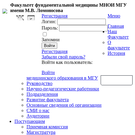
Факультет фундаментальной медицины МНОИ МГУ
имени М.В. Ломоносова
Регистрация
Меню
Логин:
Главная
Пароль:
Наш
Факультет
Запомни
О
факультете
Регистрация
История
Забыли свой пароль?
Войти как пользователь:
Войти
медицинского образования в МГУ
Обратная связь
Руководство
Научно-педагогические работники
Подразделения
Развитие факультета
Основные сведения об организации
СМИ о нас
Аудитории
Поступающим
Приемная комиссия
Магистратура