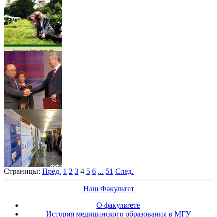
Страницы:
Пред.
1
2
3
4
5
6
...
51
След.
Наш Факультет
О факультете
История медицинского образования в МГУ