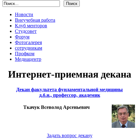
Новости
Внеучебная работа
Клуб менторов
Студсовет
Форум
Фотогалерея
сотрудникам
Профком
Медиацентр
Интернет-приемная декана
Декан факультета фундаментальной медицины
д.б.н., профессор, академик
Ткачук Всеволод Арсеньевич
Задать вопрос декану