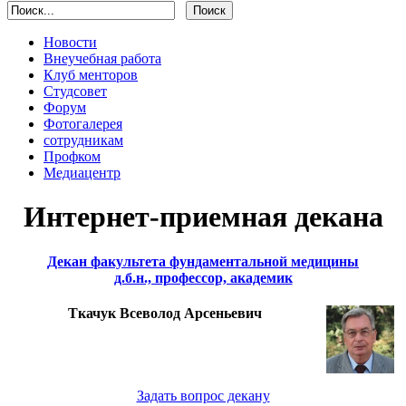
Новости
Внеучебная работа
Клуб менторов
Студсовет
Форум
Фотогалерея
сотрудникам
Профком
Медиацентр
Интернет-приемная декана
Декан факультета фундаментальной медицины
д.б.н., профессор, академик
Ткачук Всеволод Арсеньевич
Задать вопрос декану