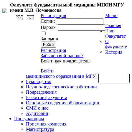
Факультет фундаментальной медицины МНОИ МГУ
имени М.В. Ломоносова
Регистрация
Меню
Логин:
Главная
Пароль:
Наш
Факультет
Запомни
О
факультете
Регистрация
История
Забыли свой пароль?
Войти как пользователь:
Войти
медицинского образования в МГУ
Обратная связь
Руководство
Научно-педагогические работники
Подразделения
Развитие факультета
Основные сведения об организации
СМИ о нас
Аудитории
Поступающим
Приемная комиссия
Магистратура