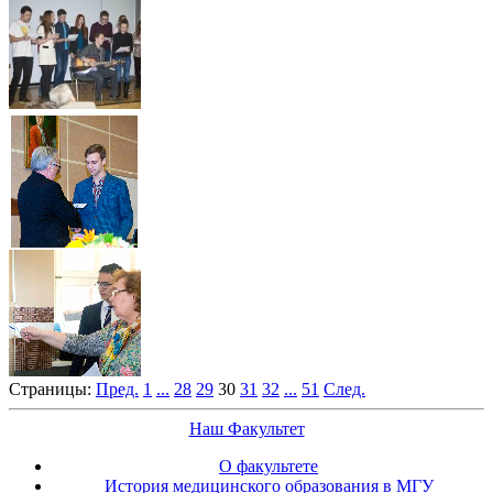
Страницы:
Пред.
1
...
28
29
30
31
32
...
51
След.
Наш Факультет
О факультете
История медицинского образования в МГУ