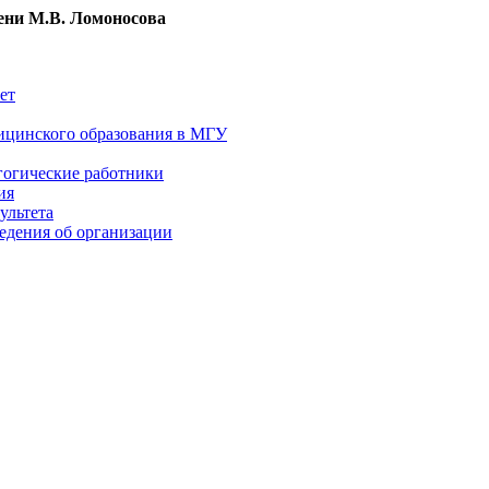
ни М.В. Ломоносова
ет
ицинского образования в МГУ
гогические работники
ия
ультета
едения об организации