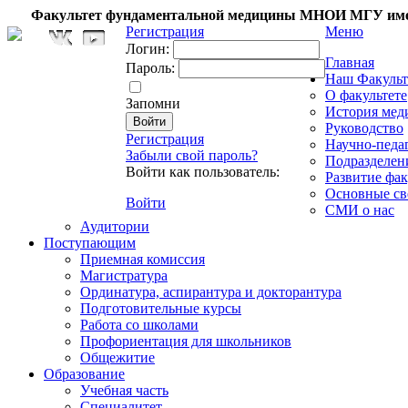
Факультет фундаментальной медицины МНОИ МГУ име
Регистрация
Меню
Логин:
Главная
Пароль:
Наш Факульт
О факультете
Запомни
История мед
Руководство
Регистрация
Научно-педа
Забыли свой пароль?
Подразделен
Войти как пользователь:
Развитие фак
Основные св
Войти
СМИ о нас
Аудитории
Поступающим
Приемная комиссия
Магистратура
Ординатура, аспирантура и докторантура
Подготовительные курсы
Работа со школами
Профориентация для школьников
Общежитие
Образование
Учебная часть
Специалитет