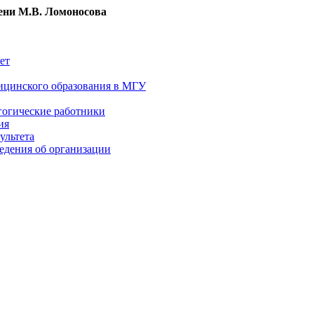
ни М.В. Ломоносова
ет
ицинского образования в МГУ
гогические работники
ия
ультета
едения об организации