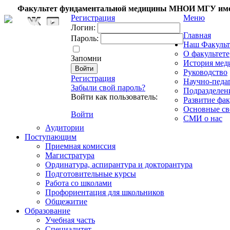
Факультет фундаментальной медицины МНОИ МГУ име
Регистрация
Меню
Логин:
Главная
Пароль:
Наш Факульт
О факультете
Запомни
История мед
Руководство
Регистрация
Научно-педа
Забыли свой пароль?
Подразделен
Войти как пользователь:
Развитие фак
Основные св
Войти
СМИ о нас
Аудитории
Поступающим
Приемная комиссия
Магистратура
Ординатура, аспирантура и докторантура
Подготовительные курсы
Работа со школами
Профориентация для школьников
Общежитие
Образование
Учебная часть
Специалитет