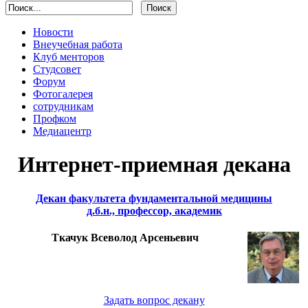
Новости
Внеучебная работа
Клуб менторов
Студсовет
Форум
Фотогалерея
сотрудникам
Профком
Медиацентр
Интернет-приемная декана
Декан факультета фундаментальной медицины
д.б.н., профессор, академик
Ткачук Всеволод Арсеньевич
Задать вопрос декану