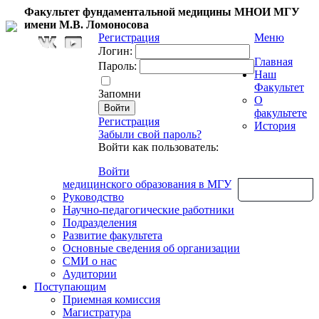
Факультет фундаментальной медицины МНОИ МГУ
имени М.В. Ломоносова
Регистрация
Меню
Логин:
Главная
Пароль:
Наш
Факультет
Запомни
О
факультете
Регистрация
История
Забыли свой пароль?
Войти как пользователь:
Войти
медицинского образования в МГУ
Обратная связь
Руководство
Научно-педагогические работники
Подразделения
Развитие факультета
Основные сведения об организации
СМИ о нас
Аудитории
Поступающим
Приемная комиссия
Магистратура