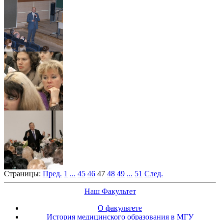
Страницы:
Пред.
1
...
45
46
47
48
49
...
51
След.
Наш Факультет
О факультете
История медицинского образования в МГУ