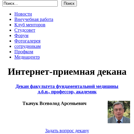
Новости
Внеучебная работа
Клуб менторов
Студсовет
Форум
Фотогалерея
сотрудникам
Профком
Медиацентр
Интернет-приемная декана
Декан факультета фундаментальной медицины
д.б.н., профессор, академик
Ткачук Всеволод Арсеньевич
Задать вопрос декану