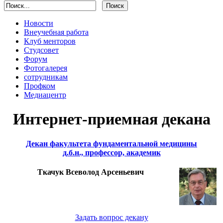
Новости
Внеучебная работа
Клуб менторов
Студсовет
Форум
Фотогалерея
сотрудникам
Профком
Медиацентр
Интернет-приемная декана
Декан факультета фундаментальной медицины
д.б.н., профессор, академик
Ткачук Всеволод Арсеньевич
Задать вопрос декану