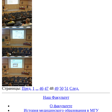
Страницы:
Пред.
1
...
46
47
48
49
50
51
След.
Наш Факультет
О факультете
История медицинского образования в МГУ