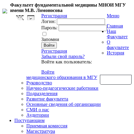
Факультет фундаментальной медицины МНОИ МГУ
имени М.В. Ломоносова
Регистрация
Меню
Логин:
Главная
Пароль:
Наш
Факультет
Запомни
О
факультете
Регистрация
История
Забыли свой пароль?
Войти как пользователь:
Войти
медицинского образования в МГУ
Обратная связь
Руководство
Научно-педагогические работники
Подразделения
Развитие факультета
Основные сведения об организации
СМИ о нас
Аудитории
Поступающим
Приемная комиссия
Магистратура