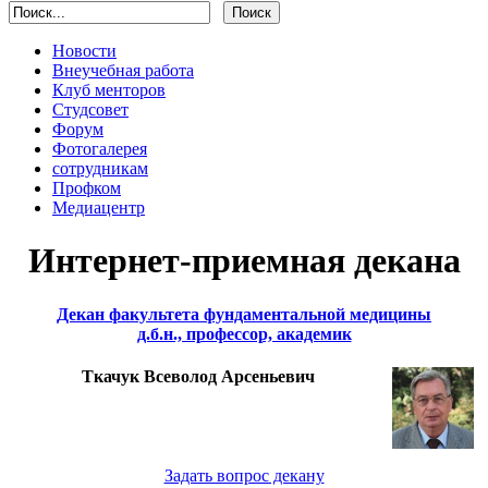
Новости
Внеучебная работа
Клуб менторов
Студсовет
Форум
Фотогалерея
сотрудникам
Профком
Медиацентр
Интернет-приемная декана
Декан факультета фундаментальной медицины
д.б.н., профессор, академик
Ткачук Всеволод Арсеньевич
Задать вопрос декану