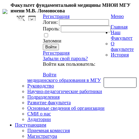
Факультет фундаментальной медицины МНОИ МГУ
имени М.В. Ломоносова
Регистрация
Меню
Логин:
Главная
Пароль:
Наш
Факультет
Запомни
О
факультете
Регистрация
История
Забыли свой пароль?
Войти как пользователь:
Войти
медицинского образования в МГУ
Обратная связь
Руководство
Научно-педагогические работники
Подразделения
Развитие факультета
Основные сведения об организации
СМИ о нас
Аудитории
Поступающим
Приемная комиссия
Магистратура