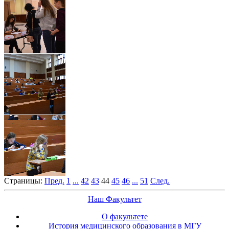
Страницы:
Пред.
1
...
42
43
44
45
46
...
51
След.
Наш Факультет
О факультете
История медицинского образования в МГУ