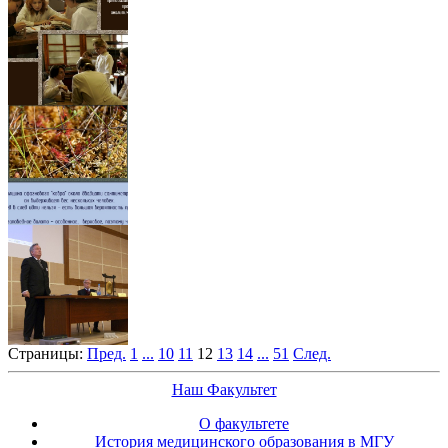
Страницы:
Пред.
1
...
10
11
12
13
14
...
51
След.
Наш Факультет
О факультете
История медицинского образования в МГУ