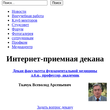
Новости
Внеучебная работа
Клуб менторов
Студсовет
Форум
Фотогалерея
сотрудникам
Профком
Медиацентр
Интернет-приемная декана
Декан факультета фундаментальной медицины
д.б.н., профессор, академик
Ткачук Всеволод Арсеньевич
Задать вопрос декану