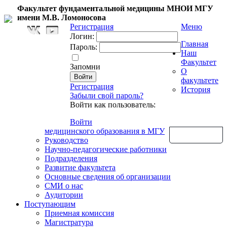
Факультет фундаментальной медицины МНОИ МГУ
имени М.В. Ломоносова
Регистрация
Меню
Логин:
Главная
Пароль:
Наш
Факультет
Запомни
О
факультете
Регистрация
История
Забыли свой пароль?
Войти как пользователь:
Войти
медицинского образования в МГУ
Обратная связь
Руководство
Научно-педагогические работники
Подразделения
Развитие факультета
Основные сведения об организации
СМИ о нас
Аудитории
Поступающим
Приемная комиссия
Магистратура