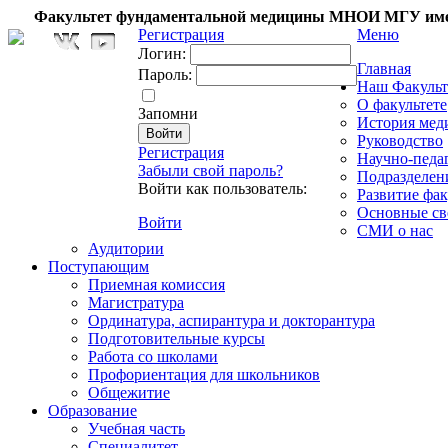
Факультет фундаментальной медицины МНОИ МГУ име
Регистрация
Меню
Логин:
Главная
Пароль:
Наш Факульт
О факультете
Запомни
История мед
Руководство
Регистрация
Научно-педа
Забыли свой пароль?
Подразделен
Войти как пользователь:
Развитие фак
Основные св
Войти
СМИ о нас
Аудитории
Поступающим
Приемная комиссия
Магистратура
Ординатура, аспирантура и докторантура
Подготовительные курсы
Работа со школами
Профориентация для школьников
Общежитие
Образование
Учебная часть
Специалитет