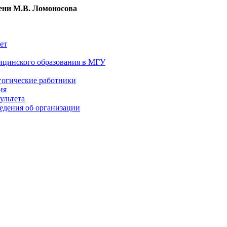
ни М.В. Ломоносова
ет
ицинского образования в МГУ
гогические работники
ия
ультета
едения об организации