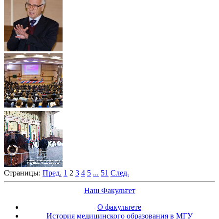
Страницы:
Пред.
1
2
3
4
5
...
51
След.
Наш Факультет
О факультете
История медицинского образования в МГУ