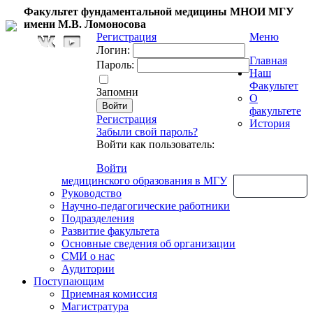
Факультет фундаментальной медицины МНОИ МГУ
имени М.В. Ломоносова
Регистрация
Меню
Логин:
Главная
Пароль:
Наш
Факультет
Запомни
О
факультете
Регистрация
История
Забыли свой пароль?
Войти как пользователь:
Войти
медицинского образования в МГУ
Обратная связь
Руководство
Научно-педагогические работники
Подразделения
Развитие факультета
Основные сведения об организации
СМИ о нас
Аудитории
Поступающим
Приемная комиссия
Магистратура