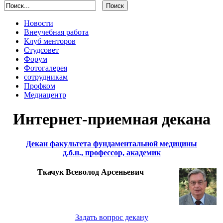
Новости
Внеучебная работа
Клуб менторов
Студсовет
Форум
Фотогалерея
сотрудникам
Профком
Медиацентр
Интернет-приемная декана
Декан факультета фундаментальной медицины
д.б.н., профессор, академик
Ткачук Всеволод Арсеньевич
Задать вопрос декану