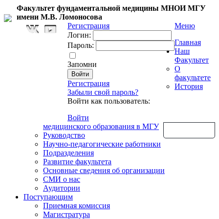
Факультет фундаментальной медицины МНОИ МГУ
имени М.В. Ломоносова
Регистрация
Меню
Логин:
Главная
Пароль:
Наш
Факультет
Запомни
О
факультете
Регистрация
История
Забыли свой пароль?
Войти как пользователь:
Войти
медицинского образования в МГУ
Обратная связь
Руководство
Научно-педагогические работники
Подразделения
Развитие факультета
Основные сведения об организации
СМИ о нас
Аудитории
Поступающим
Приемная комиссия
Магистратура