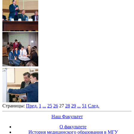
Страницы:
Пред.
1
...
25
26
27
28
29
...
51
След.
Наш Факультет
О факультете
История медицинского образования в МГУ