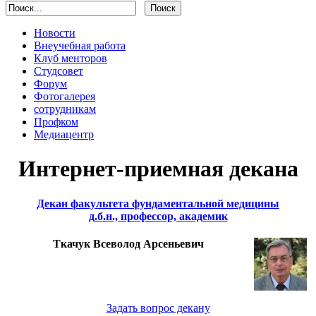
Новости
Внеучебная работа
Клуб менторов
Студсовет
Форум
Фотогалерея
сотрудникам
Профком
Медиацентр
Интернет-приемная декана
Декан факультета фундаментальной медицины
д.б.н., профессор, академик
Ткачук Всеволод Арсеньевич
Задать вопрос декану