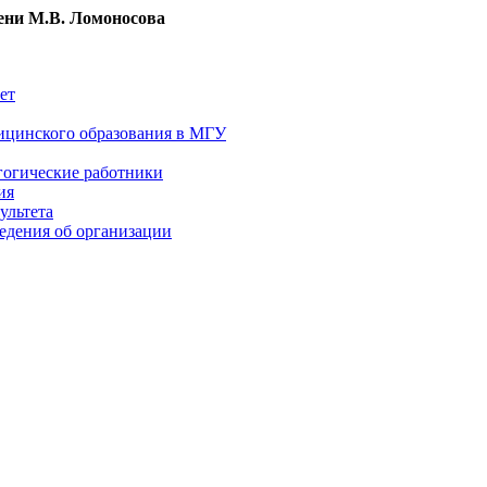
ни М.В. Ломоносова
ет
ицинского образования в МГУ
гогические работники
ия
ультета
едения об организации