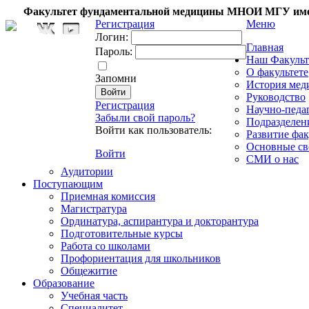
Факультет фундаментальной медицины МНОИ МГУ име
Регистрация
Меню
Логин:
Главная
Пароль:
Наш Факульт
О факультете
Запомни
История мед
Руководство
Регистрация
Научно-педа
Забыли свой пароль?
Подразделен
Войти как пользователь:
Развитие фак
Основные св
Войти
СМИ о нас
Аудитории
Поступающим
Приемная комиссия
Магистратура
Ординатура, аспирантура и докторантура
Подготовительные курсы
Работа со школами
Профориентация для школьников
Общежитие
Образование
Учебная часть
Специалитет